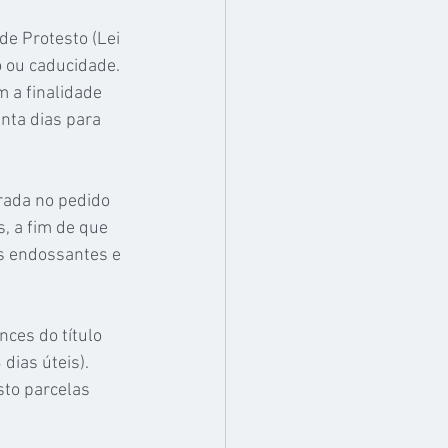
de Protesto (Lei 
o ou caducidade. 
 a finalidade 
inta dias para 
rada no pedido 
, a fim de que 
is endossantes e 
ces do título 
dias úteis). 
to parcelas 