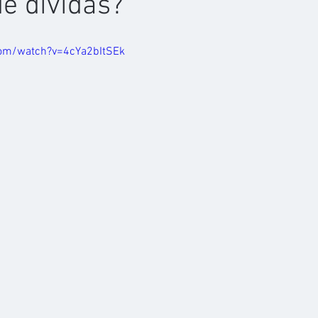
de dívidas?
com/watch?v=4cYa2bItSEk