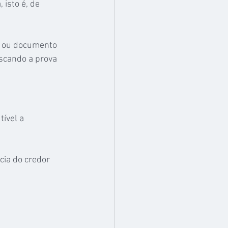
 isto é, de 
o ou documento 
scando a prova 
ível a 
cia do credor 