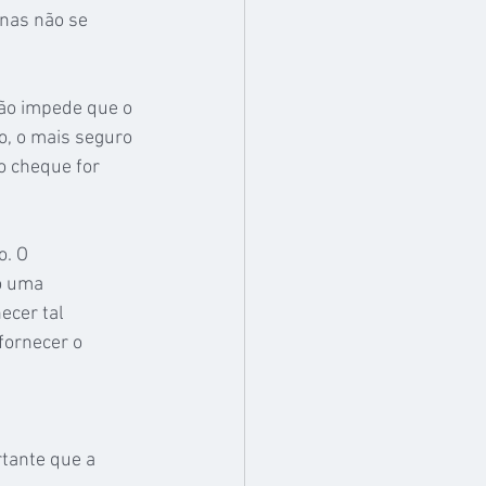
enas não se 
ão impede que o 
o, o mais seguro 
o cheque for 
. O 
o uma 
ecer tal 
fornecer o 
rtante que a 