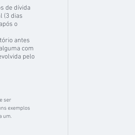
 de dívida 
 (3 dias 
após o 
tório antes 
 alguma com 
volvida pelo 
e ser 
guns exemplos 
a um.