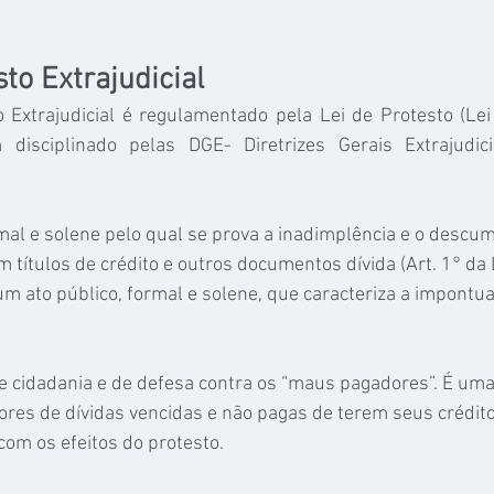
to Extrajudicial
o Extrajudicial é regulamentado pela Lei de Protesto (Lei
isciplinado pelas DGE- Diretrizes Gerais Extrajudicia
rmal e solene pelo qual se prova a inadimplência e o descu
 títulos de crédito e outros documentos dívida (Art. 1° da 
 um ato público, formal e solene, que caracteriza a impontua
e cidadania e de defesa contra os “maus pagadores”. É um
ores de dívidas vencidas e não pagas de terem seus crédit
com os efeitos do protesto.