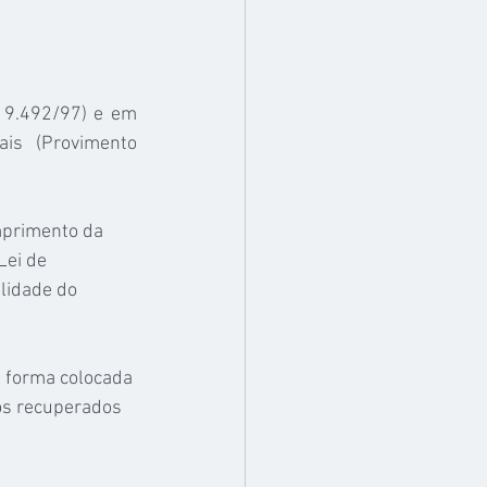
 9.492/97) e em 
is (Provimento 
mprimento da 
Lei de 
lidade do 
a forma colocada 
os recuperados 