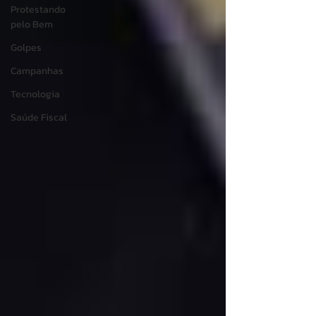
Protestando
pelo Bem
Golpes
Campanhas
Tecnologia
Saúde Fiscal