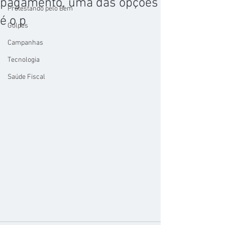
pagamento, uma das opções
Protestando pelo Bem
é o p
Golpes
Campanhas
Tecnologia
Saúde Fiscal