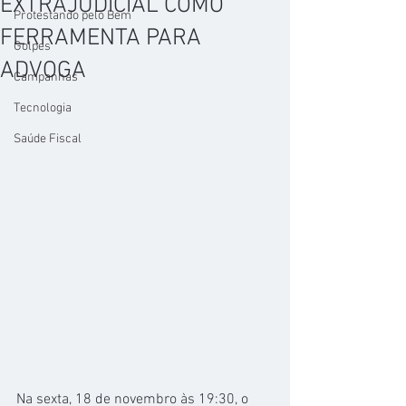
EXTRAJUDICIAL COMO
Protestando pelo Bem
FERRAMENTA PARA
Golpes
ADVOGA
Campanhas
Tecnologia
Saúde Fiscal
Na sexta, 18 de novembro às 19:30, o 