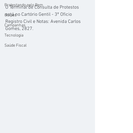
Protestando pelo Bem
O Terminal de Consulta de Protestos 
está no Cartório Gentil - 3º Oficio 
Golpes
Registro Civil e Notas: Avenida Carlos 
Campanhas
Gomes, 2827.
Tecnologia
Saúde Fiscal