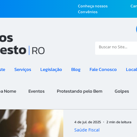
Conheça nossos
Can
Convênios
ste
Serviços
Legislação
Blog
Fale Conosco
Local
pa Nome
Eventos
Protestando pelo Bem
Golpes
4 de jul. de 2025
2 min de leitura
Saúde Fiscal