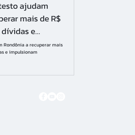
otesto ajudam
perar mais de R$
dívidas e
vestimentos no
am Rondônia a recuperar mais
as e impulsionam
to.org.br