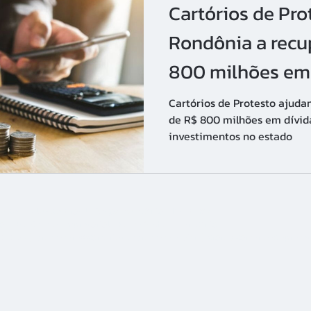
Cartórios de Pr
Rondônia a recu
800 milhões em 
impulsionam in
Cartórios de Protesto ajud
de R$ 800 milhões em dívid
estado
investimentos no estado
to de Títulos do Brasil - Seção Rondônia - IEPTB-RO
ar -
Ed. Centro Empresarial -
Porto Velho - Rondônia
23-3037 |
protestoro@cartoriosdeprotesto.org.br
|
craro@cartoriosdeprotes