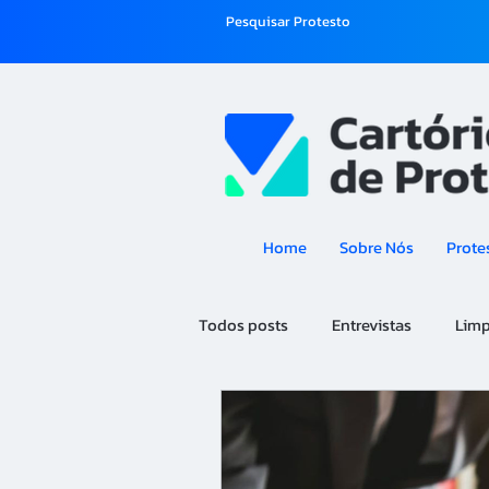
Pesquisar Protesto
Home
Sobre Nós
Prote
Todos posts
Entrevistas
Lim
Tecnologia
Saúde Fiscal