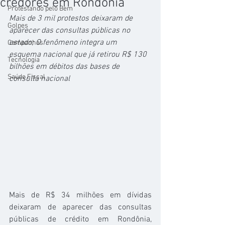
credores em Rondônia
Protestando pelo Bem
Mais de 3 mil protestos deixaram de 
Golpes
aparecer das consultas públicas no 
estado; O fenômeno integra um 
Campanhas
esquema nacional que já retirou R$ 130 
Tecnologia
bilhões em débitos das bases de 
Saúde Fiscal
consulta nacional
Mais de R$ 34 milhões em dívidas 
deixaram de aparecer das consultas 
públicas de crédito em Rondônia, 